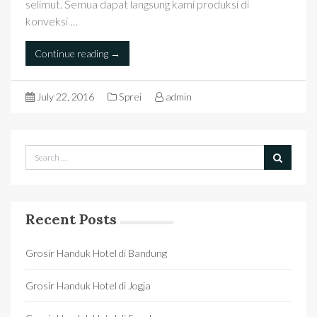
selimut. Semua dapat langsung kami produksi di
konveksi …
Continue reading →
July 22, 2016
Sprei
admin
Recent Posts
Grosir Handuk Hotel di Bandung
Grosir Handuk Hotel di Jogja