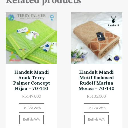
Handuk Mandi
Handuk Mandi
Anak Terry
Motif Embosed
Palmer Concept
Rudolf Marina
Hijau – 70×140
Mocca – 70×140
Rp
149.000
Rp
135.000
Beli via Web
Beli via Web
Beli via WA
Beli via WA