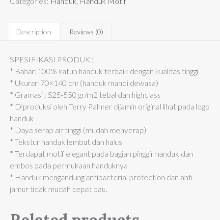
Categories:
Handuk
,
Handuk Motif
Description
Reviews (0)
SPESIFIKASI PRODUK :
* Bahan 100% katun handuk terbaik dengan kualitas tinggi
* Ukuran 70×140 cm (handuk mandi dewasa)
* Gramasi : 525-550 gr/m2 tebal dan highclass
* Diproduksi oleh Terry Palmer dijamin original lihat pada logo
handuk
* Daya serap air tinggi (mudah menyerap)
* Tekstur handuk lembut dan halus
* Terdapat motif elegant pada bagian pinggir handuk dan
embos pada permukaan handuknya
* Handuk mengandung antibacterial protection dan anti
jamur tidak mudah cepat bau.
Related products