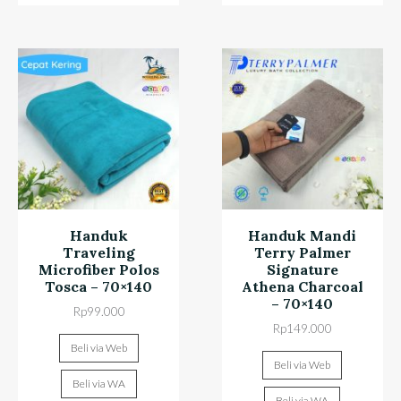
Handuk
Handuk Mandi
Traveling
Terry Palmer
Microfiber Polos
Signature
Tosca – 70×140
Athena Charcoal
– 70×140
Rp
99.000
Rp
149.000
Beli via Web
Beli via Web
Beli via WA
Beli via WA