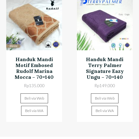
Handuk Mandi
Handuk Mandi
Motif Embosed
Terry Palmer
Rudolf Marina
Signature Eazy
Mocca – 70×140
Ungu – 70×140
Rp
135.000
Rp
149.000
Beli via Web
Beli via Web
Beli via WA
Beli via WA