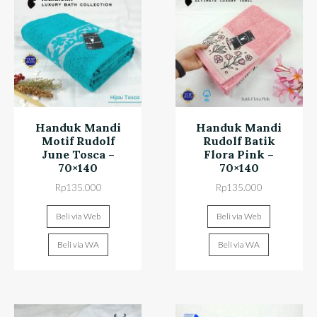
Handuk Mandi
Handuk Mandi
Motif Rudolf
Rudolf Batik
June Tosca –
Flora Pink –
70×140
70×140
Rp
135.000
Rp
135.000
Beli via Web
Beli via Web
Beli via WA
Beli via WA