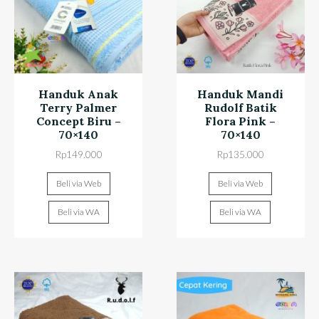
Handuk Anak
Handuk Mandi
Terry Palmer
Rudolf Batik
Concept Biru –
Flora Pink –
70×140
70×140
Rp
149.000
Rp
135.000
Beli via Web
Beli via Web
Beli via WA
Beli via WA