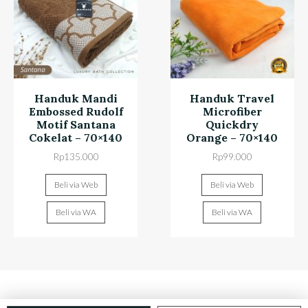
Handuk Mandi
Handuk Travel
Embossed Rudolf
Microfiber
Motif Santana
Quickdry
Cokelat – 70×140
Orange – 70×140
Rp
135.000
Rp
99.000
Beli via Web
Beli via Web
Beli via WA
Beli via WA
@ Butik Ceria 2018