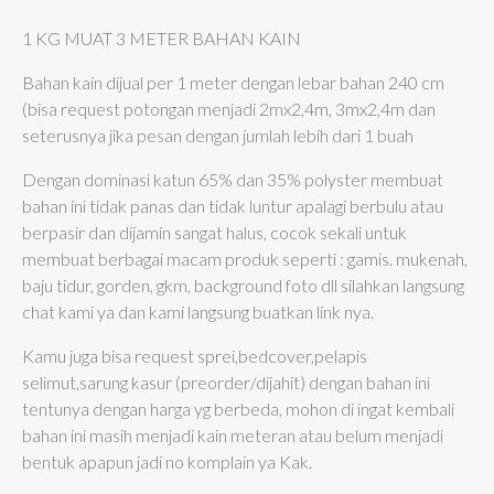
1 KG MUAT 3 METER BAHAN KAIN
Bahan kain dijual per 1 meter dengan lebar bahan 240 cm
(bisa request potongan menjadi 2mx2,4m, 3mx2,4m dan
seterusnya jika pesan dengan jumlah lebih dari 1 buah
Dengan dominasi katun 65% dan 35% polyster membuat
bahan ini tidak panas dan tidak luntur apalagi berbulu atau
berpasir dan dijamin sangat halus, cocok sekali untuk
membuat berbagai macam produk seperti : gamis. mukenah,
baju tidur, gorden, gkm, background foto dll silahkan langsung
chat kami ya dan kami langsung buatkan link nya.
Kamu juga bisa request sprei,bedcover,pelapis
selimut,sarung kasur (preorder/dijahit) dengan bahan ini
tentunya dengan harga yg berbeda, mohon di ingat kembali
bahan ini masih menjadi kain meteran atau belum menjadi
bentuk apapun jadi no komplain ya Kak.