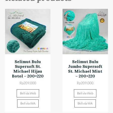
Selimut Bulu
Selimut Bulu
Supersoft St.
Jumbo Supersoft
Michael Hijau
St. Michael Mint
Botol – 200×220
– 200×220
Rp
209.000
Rp
209.000
Beli via Web
Beli via Web
Beli via WA
Beli via WA