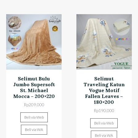
Selimut Bulu
Selimut
Jumbo Supersoft
Traveling Katun
St. Michael
Vogue Motif
Mocca – 200×220
Fallen Leaves –
180×200
Rp
209.000
Rp
190.000
Beli via Web
Beli via Web
Beli via WA
Beli via WA