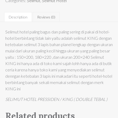
Categories:
Selimut
,
Selimut Hotel
Description
Reviews (0)
Selimut hotel paling bagus dan paling sering di pakai di hotel-
hotel berbintang tidak lain yaitu adalah selimut KING dengan
ketebalan selimut 3 lapis bahan planel lengkap dengan ukuran
mulai dari ukuran paling kecil hingga ukuran yang paling besar
yaitu : 150×200, 180×220 ,dan ukuran 200×240 Selimut
KING ini hanya ada di toko kami sajah lohh hanya ada di butik
ceria karena hanya toko kami yang menyediakan selimut
denngan ketebalan 3 lapis ini makadari itu seperti hotel-hotel
berbintang banyak sekali memakai selimut dengan merk
KING ini
SELIMUT HOTEL PRESSIDEN / KING ( DOUBLE TEBAL )
Related products